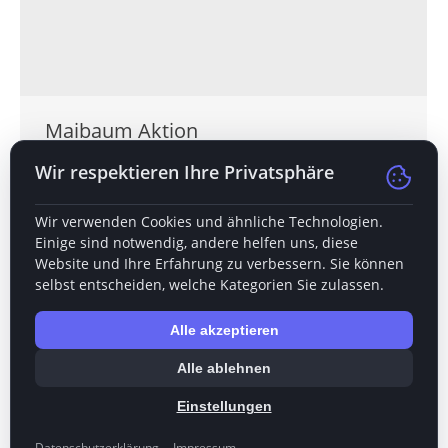
Maibaum Aktion
Allgemein
Von
Korbinian
15. Mai 2018
Wir respektieren Ihre Privatsphäre
Kommentar hinterlassen
Seit Jahrhunderten ist es ein schöner Brauch,
Wir verwenden Cookies und ähnliche Technologien.
dass junge Männer in der der Nacht vom 30.
Einige sind notwendig, andere helfen uns, diese
April zum 1. Mai ihrer Freundin oder Geliebten
Website und Ihre Erfahrung zu verbessern. Sie können
selbst entscheiden, welche Kategorien Sie zulassen.
ein buntgeschmücktes Birkenbäumchen ans
Haus stellen. Ein besonderes Augenmerk ist
Alle akzeptieren
hier das Holzherz, welches den Namen der
Freundin oder ein Liebesgedicht ziert. Cut Grav
Alle ablehnen
hilft dir gerne dabei und bietet schöne…
Einstellungen
Datenschutzerklärung
Impressum