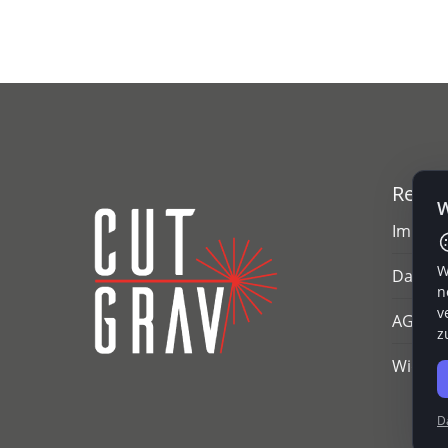
Rechtl
W
Impre
W
Datens
n
v
AGB
z
Widerr
D